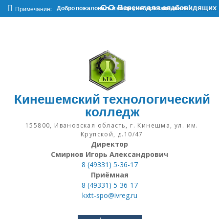
Наверх
Версия для слабовидящих
Добро пожаловать в наше учебное заведение!
Примечание:
Кинешемский технологический
колледж
155800, Ивановская область, г. Кинешма, ул. им.
Крупской, д.10/47
Директор
Смирнов Игорь Александрович
8 (49331) 5-36-17
Приёмная
8 (49331) 5-36-17
kxtt-spo@ivreg.ru