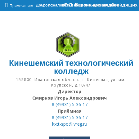
Наверх
Версия для слабовидящих
Добро пожаловать в наше учебное заведение!
Примечание:
Кинешемский технологический
колледж
155800, Ивановская область, г. Кинешма, ул. им.
Крупской, д.10/47
Директор
Смирнов Игорь Александрович
8 (49331) 5-36-17
Приёмная
8 (49331) 5-36-17
kxtt-spo@ivreg.ru