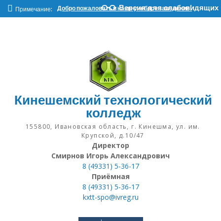
Наверх
Версия для слабовидящих
Добро пожаловать в наше учебное заведение!
Примечание:
Кинешемский технологический
колледж
155800, Ивановская область, г. Кинешма, ул. им.
Крупской, д.10/47
Директор
Смирнов Игорь Александрович
8 (49331) 5-36-17
Приёмная
8 (49331) 5-36-17
kxtt-spo@ivreg.ru