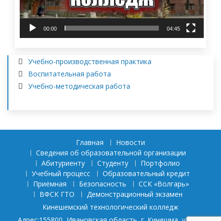
00:00
04:45
Учебно-производственная практика
Воспитательная работа
Учебно-методическая работа
Главная
Новости
Сведения об образовательной организации
Абитуриенту
Студенту
Портфолио
Учебный процесс
Образовательный кредит
Приёмная
Безопасность
ССК «Волгарь»
ВФСК ГТО
Демонстрационный экзамен
Кинешемский технологический колледж
Адрес:155800, Ивановская область, г. Кинешма, ул. им.