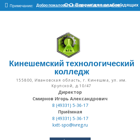
Наверх
Версия для слабовидящих
Добро пожаловать в наше учебное заведение!
Примечание:
Кинешемский технологический
колледж
155800, Ивановская область, г. Кинешма, ул. им.
Крупской, д.10/47
Директор
Смирнов Игорь Александрович
8 (49331) 5-36-17
Приёмная
8 (49331) 5-36-17
kxtt-spo@ivreg.ru