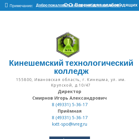
Наверх
Версия для слабовидящих
Добро пожаловать в наше учебное заведение!
Примечание:
Кинешемский технологический
колледж
155800, Ивановская область, г. Кинешма, ул. им.
Крупской, д.10/47
Директор
Смирнов Игорь Александрович
8 (49331) 5-36-17
Приёмная
8 (49331) 5-36-17
kxtt-spo@ivreg.ru