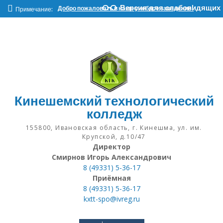
Наверх
Версия для слабовидящих
Добро пожаловать в наше учебное заведение!
Примечание:
Кинешемский технологический
колледж
155800, Ивановская область, г. Кинешма, ул. им.
Крупской, д.10/47
Директор
Смирнов Игорь Александрович
8 (49331) 5-36-17
Приёмная
8 (49331) 5-36-17
kxtt-spo@ivreg.ru