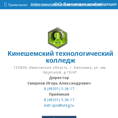
Наверх
Версия для слабовидящих
Добро пожаловать в наше учебное заведение!
Примечание:
Кинешемский технологический
колледж
155800, Ивановская область, г. Кинешма, ул. им.
Крупской, д.10/47
Директор
Смирнов Игорь Александрович
8 (49331) 5-36-17
Приёмная
8 (49331) 5-36-17
kxtt-spo@ivreg.ru