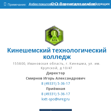
Наверх
Версия для слабовидящих
Добро пожаловать в наше учебное заведение!
Примечание:
Кинешемский технологический
колледж
155800, Ивановская область, г. Кинешма, ул. им.
Крупской, д.10/47
Директор
Смирнов Игорь Александрович
8 (49331) 5-36-17
Приёмная
8 (49331) 5-36-17
kxtt-spo@ivreg.ru