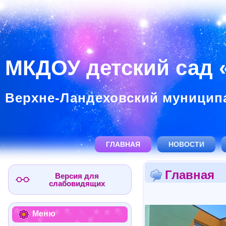
МКДОУ детский сад «
Верхне-Ландеховский муницип
ГЛАВНАЯ
НОВОСТИ
Главная
Версия для
слабовидящих
Меню