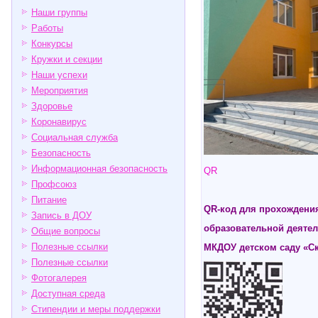
Наши группы
Работы
Конкурсы
Кружки и секции
Наши успехи
Мероприятия
Здоровье
Коронавирус
Социальная служба
Безопасность
Информационная безопасность
QR
Профсоюз
Питание
QR
-код для прохождени
Запись в ДОУ
образовательной деятел
Общие вопросы
Полезные ссылки
МКДОУ детском саду «Ск
Полезные ссылки
Фотогалерея
Доступная среда
Стипендии и меры поддержки