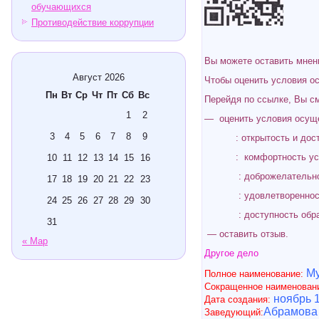
обучающихся
Противодействие коррупции
Вы можете оставить мнени
Август 2026
Чтобы оценить условия о
Пн
Вт
Ср
Чт
Пт
Сб
Вс
Перейдя по ссылке, Вы с
1
2
— оценить условия осуще
3
4
5
6
7
8
9
: открытость и доступ
: комфортность услови
10
11
12
13
14
15
16
: доброжелательность
17
18
19
20
21
22
23
: удовлетворенность у
24
25
26
27
28
29
30
: доступность образов
31
— оставить отзыв.
« Мар
Другое дело
Му
Полное наименование:
Сокращенное наименован
ноябрь 
Дата создания:
Абрамова
Заведующий: