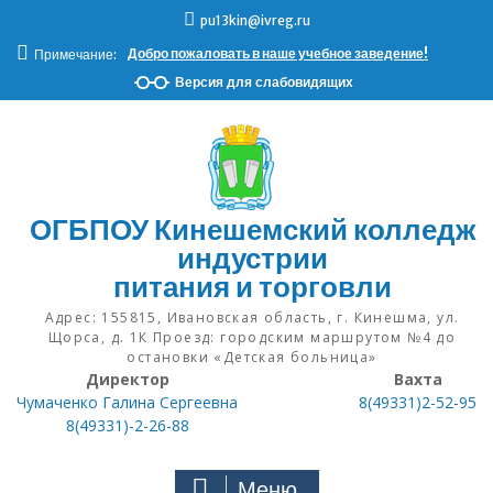
Н
pu13kin@ivreg.ru
а
Добро пожаловать в наше учебное заведение!
Примечание:
в
е
Версия для слабовидящих
р
х
ОГБПОУ Кинешемский колледж
индустрии
питания и торговли
Адрес: 155815, Ивановская область, г. Кинешма, ул.
Щорса, д. 1К Проезд: городским маршрутом №4 до
остановки «Детская больница»
Директор
Вахта
Чумаченко Галина Сергеевна
8(49331)2-52-95
8(49331)-2-26-88
Меню