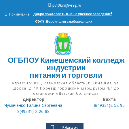
Н
pu13kin@ivreg.ru
а
Добро пожаловать в наше учебное заведение!
Примечание:
в
е
Версия для слабовидящих
р
х
ОГБПОУ Кинешемский колледж
индустрии
питания и торговли
Адрес: 155815, Ивановская область, г. Кинешма, ул.
Щорса, д. 1К Проезд: городским маршрутом №4 до
остановки «Детская больница»
Директор
Вахта
Чумаченко Галина Сергеевна
8(49331)2-52-95
8(49331)-2-26-88
Меню