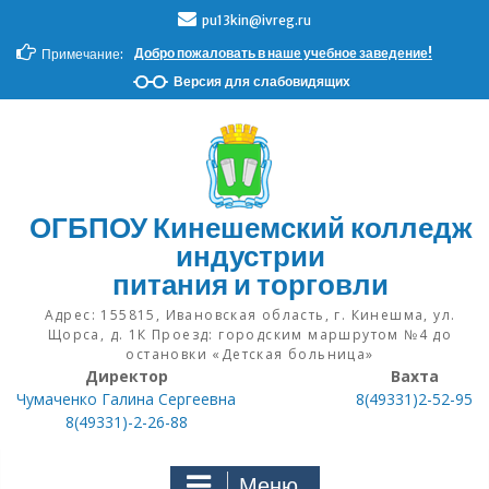
Н
pu13kin@ivreg.ru
а
Добро пожаловать в наше учебное заведение!
Примечание:
в
е
Версия для слабовидящих
р
х
ОГБПОУ Кинешемский колледж
индустрии
питания и торговли
Адрес: 155815, Ивановская область, г. Кинешма, ул.
Щорса, д. 1К Проезд: городским маршрутом №4 до
остановки «Детская больница»
Директор
Вахта
Чумаченко Галина Сергеевна
8(49331)2-52-95
8(49331)-2-26-88
Меню