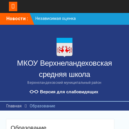
S
Новости :
Независимая оценка
k
качества образования
i
Всемирный день борьбы с
p
терроризмом.
t
Лаборатория
o
безопасности
c
o
МКОУ Верхнеландеховская
n
t
средняя школа
e
n
Верхнеландеховский муниципальный район
t
Версия для слабовидящих
Главная
Образование
Образование