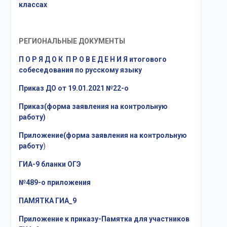
классах
РЕГИОНАЛЬНЫЕ ДОКУМЕНТЫ
П О Р Я Д О К П Р О В Е Д Е Н И Я итогового
собеседования по русскому языку
Приказ ДО от 19.01.2021 №22-о
Приказ(форма заявления на контрольную
работу)
Приложение(форма заявления на контрольную
работу
)
ГИА-9 бланки ОГЭ
№489-о приложения
ПАМЯТКА ГИА_9
Приложение к приказу-Памятка для участников