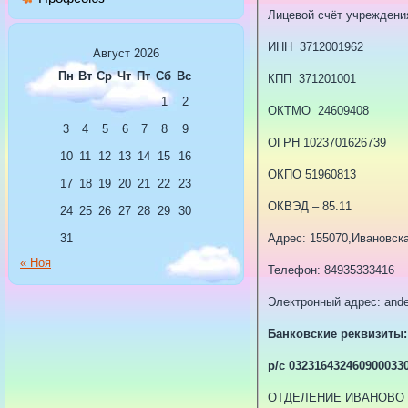
Лицевой счёт учреждени
ИНН 3712001962
Август 2026
Пн
Вт
Ср
Чт
Пт
Сб
Вс
КПП 371201001
1
2
ОКТМО 24609408
3
4
5
6
7
8
9
ОГРН 1023701626739
10
11
12
13
14
15
16
ОКПО 51960813
17
18
19
20
21
22
23
ОКВЭД – 85.11
24
25
26
27
28
29
30
Адрес: 155070,Ивановска
31
« Ноя
Телефон: 84935333416
Электронный адрес: ande
Банковские реквизиты:
р/с 0323164324609000330
ОТДЕЛЕНИЕ ИВАНОВО БАН