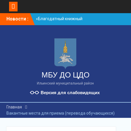
S
Новости :
«Благодатный книжный
k
свет»
i
акция «Диктант
p
здоровья»
t
o
c
o
n
t
МБУ ДО ЦДО
e
n
Ильинский муниципальный район
t
Версия для слабовидящих
Главная
Вакантные места для приема (перевода обучающихся)