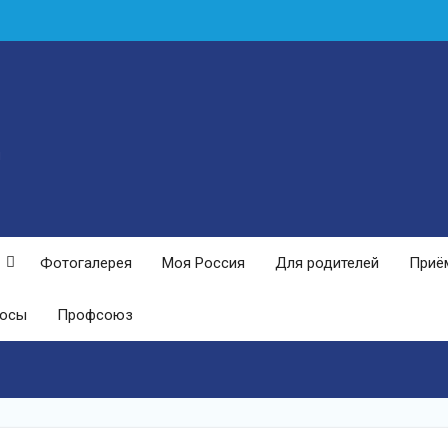
н
Фотогалерея
Моя Россия
Для родителей
Приё
росы
Профсоюз