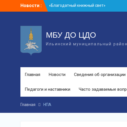
S
Новости :
«Благодатный книжный свет»
k
акция «Диктант здоровья»
i
p
t
o
МБУ ДО ЦДО
c
Ильинский муниципальный райо
o
n
t
e
n
t
Главная
Новости
Сведения об организации
Педагоги и наставники
Часто задаваемые воп
Главная
НПА